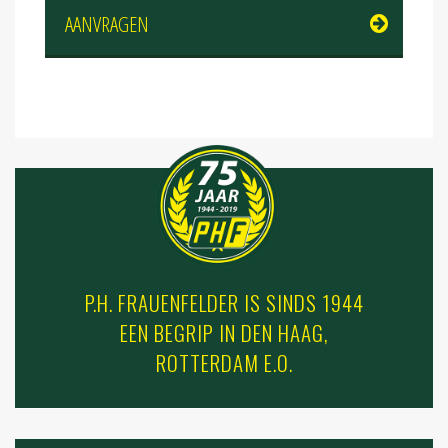
AANVRAGEN
P.H. FRAUENFELDER IS SINDS 1944
EEN BEGRIP IN DEN HAAG,
ROTTERDAM E.O.