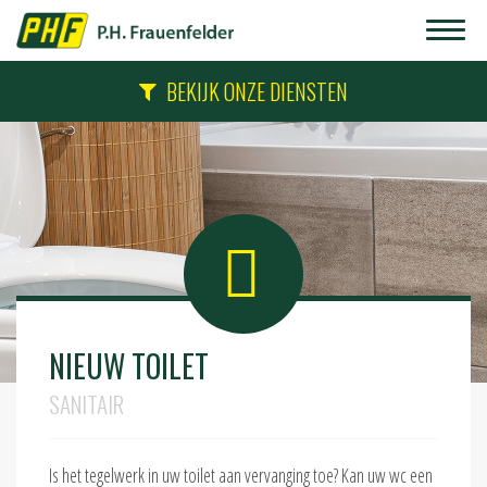
BEKIJK ONZE DIENSTEN
NIEUW TOILET
SANITAIR
Is het tegelwerk in uw toilet aan vervanging toe? Kan uw wc een