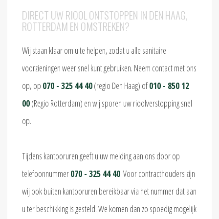
DIRECT UW RIOOL ONTSTOPPEN IN DEN HAAG,
ROTTERDAM EN OMSTREKEN?
Wij staan klaar om u te helpen, zodat u alle sanitaire
voorzieningen weer snel kunt gebruiken. Neem contact met ons
op, op
070 - 325 44 40
(regio Den Haag) of
010 - 850 12
00
(Regio Rotterdam) en wij sporen uw rioolverstopping snel
op.
Tijdens kantooruren geeft u uw melding aan ons door op
telefoonnummer
070 - 325 44 40
. Voor contracthouders zijn
wij ook buiten kantooruren bereikbaar via het nummer dat aan
u ter beschikking is gesteld. We komen dan zo spoedig mogelijk